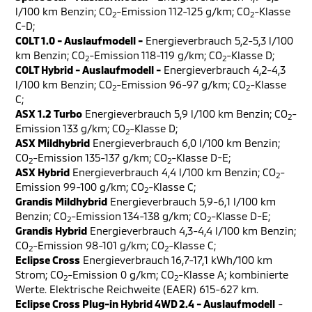
l/100 km Benzin; CO
-Emission 112-125 g/km; CO
-Klasse
2
2
C-D;
COLT 1.0 - Auslaufmodell -
Energieverbrauch 5,2-5,3 l/100
km Benzin; CO
-Emission 118-119 g/km; CO
-Klasse D;
2
2
COLT Hybrid - Auslaufmodell -
Energieverbrauch 4,2-4,3
l/100 km Benzin; CO
-Emission 96-97 g/km; CO
-Klasse
2
2
C;
ASX 1.2 Turbo
Energieverbrauch 5,9 l/100 km Benzin; CO
-
2
Emission 133 g/km; CO
-Klasse D;
2
ASX Mildhybrid
Energieverbrauch 6,0 l/100 km Benzin;
CO
-Emission 135-137 g/km; CO
-Klasse D-E;
2
2
ASX Hybrid
Energieverbrauch 4,4 l/100 km Benzin; CO
-
2
Emission 99-100 g/km; CO
-Klasse C;
2
Grandis Mildhybrid
Energieverbrauch 5,9-6,1 l/100 km
Benzin; CO
-Emission 134-138 g/km; CO
-Klasse D-E;
2
2
Grandis Hybrid
Energieverbrauch 4,3-4,4 l/100 km Benzin;
CO
-Emission 98-101 g/km; CO
-Klasse C;
2
2
Eclipse Cross
Energieverbrauch 16,7-17,1 kWh/100 km
Strom; CO
-Emission 0 g/km; CO
-Klasse A; kombinierte
2
2
Werte. Elektrische Reichweite (EAER) 615-627 km.
Eclipse Cross Plug-in Hybrid 4WD 2.4 - Auslaufmodell
-