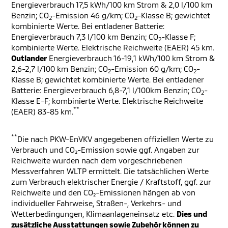
Energieverbrauch 17,5 kWh/100 km Strom & 2,0 l/100 km
Benzin; CO
-Emission 46 g/km; CO
-Klasse B; gewichtet
2
2
kombinierte Werte. Bei entladener Batterie:
Energieverbrauch 7,3 l/100 km Benzin; CO
-Klasse F;
2
kombinierte Werte. Elektrische Reichweite (EAER) 45 km.
Outlander
Energieverbrauch 16-19,1 kWh/100 km Strom &
2,6-2,7 l/100 km Benzin; CO
-Emission 60 g/km; CO
-
2
2
Klasse B; gewichtet kombinierte Werte. Bei entladener
Batterie: Energieverbrauch 6,8-7,1 l/100km Benzin; CO
-
2
Klasse E-F; kombinierte Werte. Elektrische Reichweite
**
(EAER) 83-85 km.
**
Die nach PKW-EnVKV angegebenen offiziellen Werte zu
Verbrauch und CO₂-Emission sowie ggf. Angaben zur
Reichweite wurden nach dem vorgeschriebenen
Messverfahren WLTP ermittelt. Die tatsächlichen Werte
zum Verbrauch elektrischer Energie / Kraftstoff, ggf. zur
Reichweite und den CO₂-Emissionen hängen ab von
individueller Fahrweise, Straßen-, Verkehrs- und
Wetterbedingungen, Klimaanlageneinsatz etc.
Dies und
zusätzliche Ausstattungen sowie Zubehör können zu